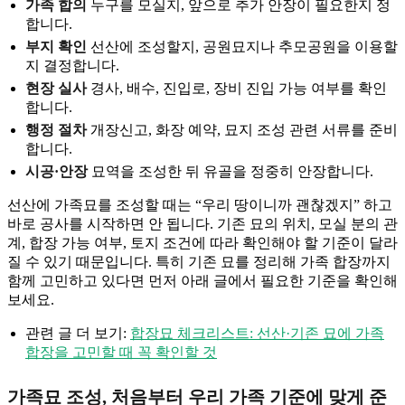
가족 합의
누구를 모실지, 앞으로 추가 안장이 필요한지 정
합니다.
부지 확인
선산에 조성할지, 공원묘지나 추모공원을 이용할
지 결정합니다.
현장 실사
경사, 배수, 진입로, 장비 진입 가능 여부를 확인
합니다.
행정 절차
개장신고, 화장 예약, 묘지 조성 관련 서류를 준비
합니다.
시공·안장
묘역을 조성한 뒤 유골을 정중히 안장합니다.
선산에 가족묘를 조성할 때는 “우리 땅이니까 괜찮겠지” 하고
바로 공사를 시작하면 안 됩니다. 기존 묘의 위치, 모실 분의 관
계, 합장 가능 여부, 토지 조건에 따라 확인해야 할 기준이 달라
질 수 있기 때문입니다. 특히 기존 묘를 정리해 가족 합장까지
함께 고민하고 있다면 먼저 아래 글에서 필요한 기준을 확인해
보세요.
관련 글 더 보기:
합장묘 체크리스트: 선산·기존 묘에 가족
합장을 고민할 때 꼭 확인할 것
가족묘 조성, 처음부터 우리 가족 기준에 맞게 준