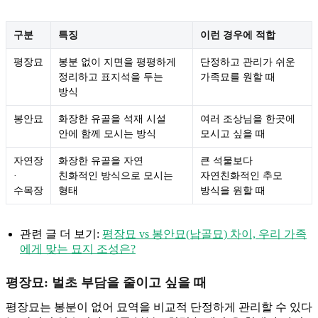
구분
특징
이런 경우에 적합
평장묘
봉분 없이 지면을 평평하게
단정하고 관리가 쉬운
정리하고 표지석을 두는
가족묘를 원할 때
방식
봉안묘
화장한 유골을 석재 시설
여러 조상님을 한곳에
안에 함께 모시는 방식
모시고 싶을 때
자연장
화장한 유골을 자연
큰 석물보다
·
친화적인 방식으로 모시는
자연친화적인 추모
수목장
형태
방식을 원할 때
관련 글 더 보기:
평장묘 vs 봉안묘(납골묘) 차이, 우리 가족
에게 맞는 묘지 조성은?
평장묘: 벌초 부담을 줄이고 싶을 때
평장묘는 봉분이 없어 묘역을 비교적 단정하게 관리할 수 있다