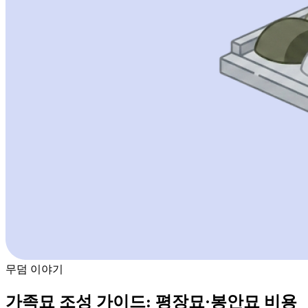
무덤 이야기
가족묘 조성 가이드: 평장묘·봉안묘 비용