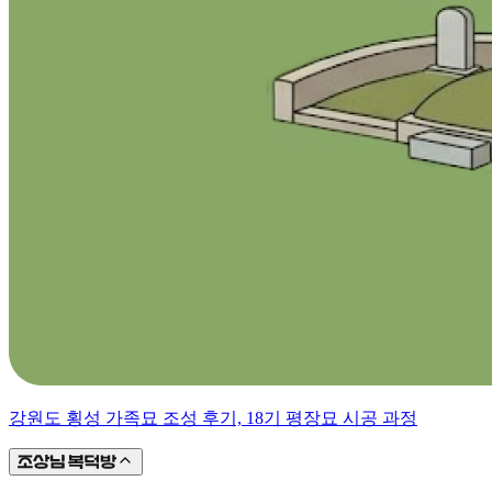
강원도 횡성 가족묘 조성 후기, 18기 평장묘 시공 과정