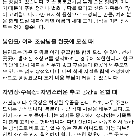
는 장점이 있습니다. 기존 봉분묘처럼 높게 솟은 형태가 아니
기 때문에 주변 정리나 벌초 부담을 줄이고 싶은 가족들이 많
이 고려합니다. 다만 표지석 중심으로 조성되는 만큼, 여러 분
을 함께 모실 계획이라면 이름과 세대 표기 방식을 미리 정해
두는 것이 좋습니다.
봉안묘: 여러 조상님을 한곳에 모실 때
봉안묘는 가족 단위로 여러 유골함을 함께 모실 수 있어, 선산
곳곳에 흩어진 조상묘를 정리하려는 경우에 적합합니다. 한 구
역 안에 안치 계획을 세우기 좋고 후손들이 한곳에서 추모할
수 있다는 점도 장점입니다. 다만 석재 시설을 함께 조성해야
하므로 평장묘보다
초기 비용 부담
이 커질 수 있습니다.
자연장·수목장: 자연스러운 추모 공간을 원할 때
자연장이나 수목장은 화장한 유골을 잔디, 화초, 나무 주변에
모시는 방식입니다. 봉분이나 큰 석재 시설을 세우기보다, 고
인이 자연으로 돌아간다는 의미를 중요하게 생각하는 가족들
이 함께 고려하는 형태입니다. 다만 선산이나 사유지에서 원하
는 방식으로 바로 조성할 수 있는 것은 아니므로, 가능 여부와
안치 조건을 먼저 확인해야 합니다.또한 향후에 다른 곳으로