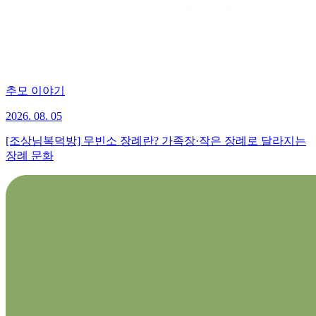
추모 이야기
2026. 08. 05
[조상님복덕방] 무빈소 장례란? 가족장·작은 장례로 달라지는
장례 문화