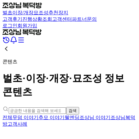
벌초
이장/개장
묘조성
추천장지
고객후기
진행상황조회
고객센터
파트너문의
로그인
회원가입
콘텐츠
벌초·이장·개장·묘조성 정보
콘텐츠
검색
전체
무덤 이야기
추모 이야기
웰엔딩
조상님 이야기
조상님복덕
방
고객사례