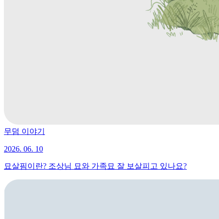
무덤 이야기
2026. 06. 10
묘살핌이란? 조상님 묘와 가족묘 잘 보살피고 있나요?