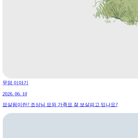
무덤 이야기
2026. 06. 10
묘살핌이란? 조상님 묘와 가족묘 잘 보살피고 있나요?