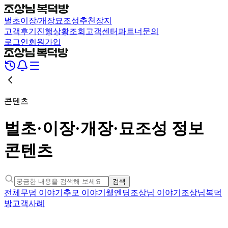
벌초
이장/개장
묘조성
추천장지
고객후기
진행상황조회
고객센터
파트너문의
로그인
회원가입
콘텐츠
벌초·이장·개장·묘조성 정보
콘텐츠
검색
전체
무덤 이야기
추모 이야기
웰엔딩
조상님 이야기
조상님복덕
방
고객사례