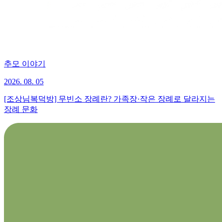
추모 이야기
2026. 08. 05
[조상님복덕방] 무빈소 장례란? 가족장·작은 장례로 달라지는
장례 문화