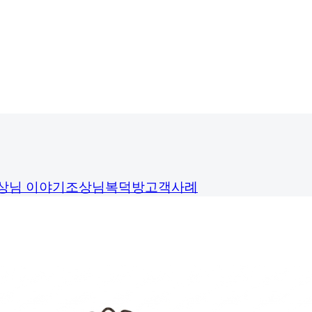
상님 이야기
조상님복덕방
고객사례