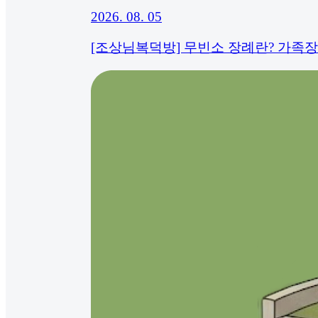
2026. 08. 05
[조상님복덕방] 무빈소 장례란? 가족장