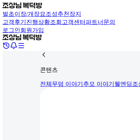
벌초
이장/개장
묘조성
추천장지
고객후기
진행상황조회
고객센터
파트너문의
로그인
회원가입
콘텐츠
전체
무덤 이야기
추모 이야기
웰엔딩
조