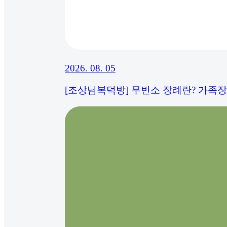
2026. 08. 05
[조상님복덕방] 무빈소 장례란? 가족장