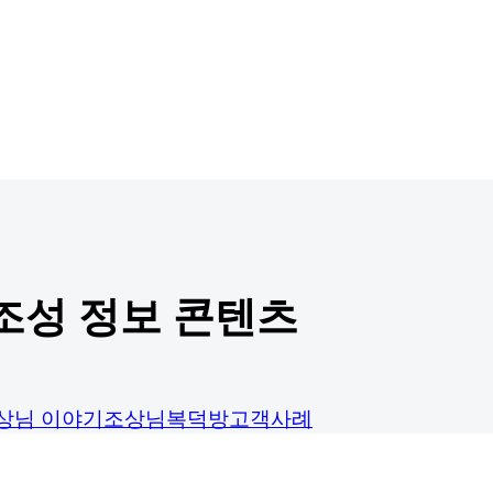
조성 정보 콘텐츠
상님 이야기
조상님복덕방
고객사례