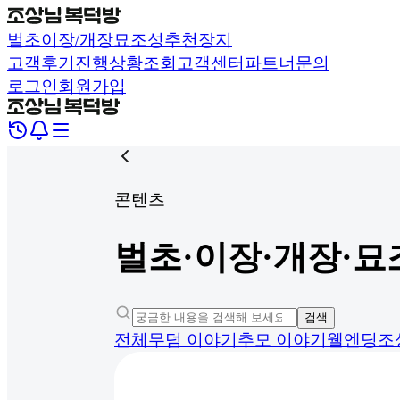
벌초
이장/개장
묘조성
추천장지
고객후기
진행상황조회
고객센터
파트너문의
로그인
회원가입
콘텐츠
벌초·이장·개장·묘
검색
전체
무덤 이야기
추모 이야기
웰엔딩
조