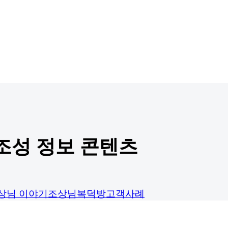
조성 정보 콘텐츠
상님 이야기
조상님복덕방
고객사례