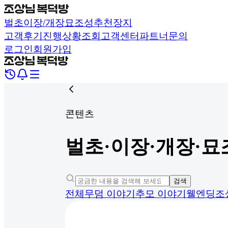
벌초
이장/개장
묘조성
추천장지
고객후기
진행상황조회
고객센터
파트너문의
로그인
회원가입
콘텐츠
벌초·이장·개장·묘
검색
전체
무덤 이야기
추모 이야기
웰엔딩
조