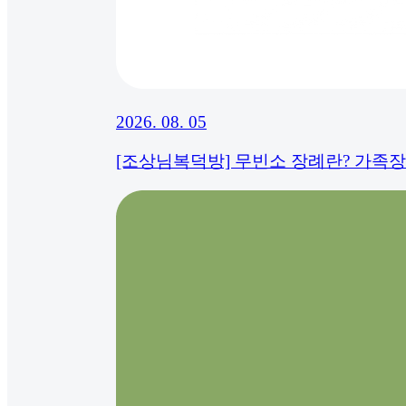
2026. 08. 05
[조상님복덕방] 무빈소 장례란? 가족장