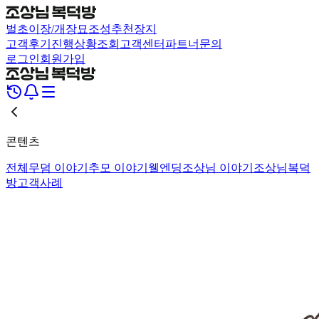
벌초
이장/개장
묘조성
추천장지
고객후기
진행상황조회
고객센터
파트너문의
로그인
회원가입
콘텐츠
전체
무덤 이야기
추모 이야기
웰엔딩
조상님 이야기
조상님복덕
방
고객사례