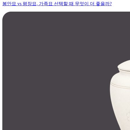
봉안묘 vs 평장묘, 가족묘 선택할 때 무엇이 더 좋을까?