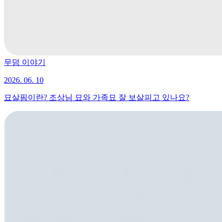
무덤 이야기
2026. 06. 10
묘살핌이란? 조상님 묘와 가족묘 잘 보살피고 있나요?