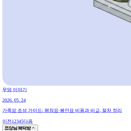
무덤 이야기
2026. 05. 24
가족묘 조성 가이드: 평장묘·봉안묘 비용과 비교, 절차 정리
이전
1
2
3
4
5
다음