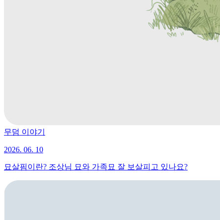
무덤 이야기
2026. 06. 10
묘살핌이란? 조상님 묘와 가족묘 잘 보살피고 있나요?