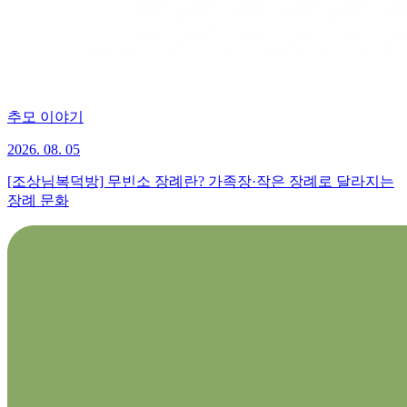
추모 이야기
2026. 08. 05
[조상님복덕방] 무빈소 장례란? 가족장·작은 장례로 달라지는
장례 문화