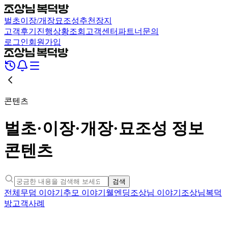
벌초
이장/개장
묘조성
추천장지
고객후기
진행상황조회
고객센터
파트너문의
로그인
회원가입
콘텐츠
벌초·이장·개장·묘조성 정보
콘텐츠
검색
전체
무덤 이야기
추모 이야기
웰엔딩
조상님 이야기
조상님복덕
방
고객사례