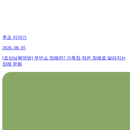
추모 이야기
2026. 08. 05
[조상님복덕방] 무빈소 장례란? 가족장·작은 장례로 달라지는
장례 문화