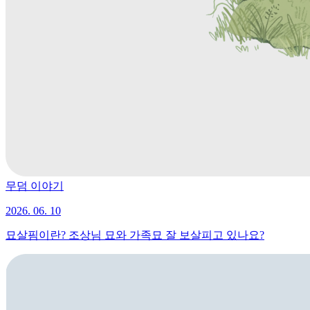
무덤 이야기
2026. 06. 10
묘살핌이란? 조상님 묘와 가족묘 잘 보살피고 있나요?