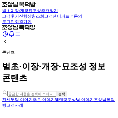
벌초
이장/개장
묘조성
추천장지
고객후기
진행상황조회
고객센터
파트너문의
로그인
회원가입
콘텐츠
벌초·이장·개장·묘조성 정보
콘텐츠
검색
전체
무덤 이야기
추모 이야기
웰엔딩
조상님 이야기
조상님복덕
방
고객사례