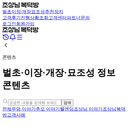
벌초
이장/개장
묘조성
추천장지
고객후기
진행상황조회
고객센터
파트너문의
로그인
회원가입
콘텐츠
벌초·이장·개장·묘조성 정보
콘텐츠
검색
전체
무덤 이야기
추모 이야기
웰엔딩
조상님 이야기
조상님복덕
방
고객사례