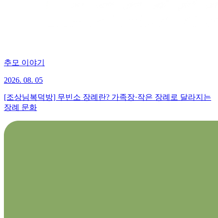
추모 이야기
2026. 08. 05
[조상님복덕방] 무빈소 장례란? 가족장·작은 장례로 달라지는
장례 문화