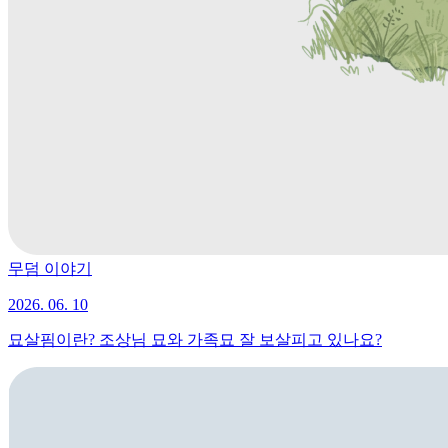
무덤 이야기
2026. 06. 10
묘살핌이란? 조상님 묘와 가족묘 잘 보살피고 있나요?