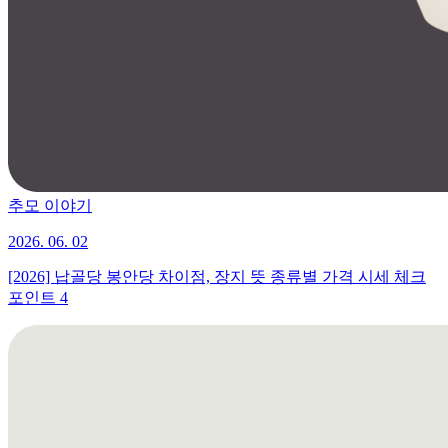
추모 이야기
2026. 06. 02
[2026] 납골당 봉안당 차이점, 장지 뜻 종류별 가격 시세 체크
포인트 4