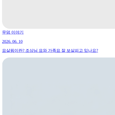
무덤 이야기
2026. 06. 10
묘살핌이란? 조상님 묘와 가족묘 잘 보살피고 있나요?