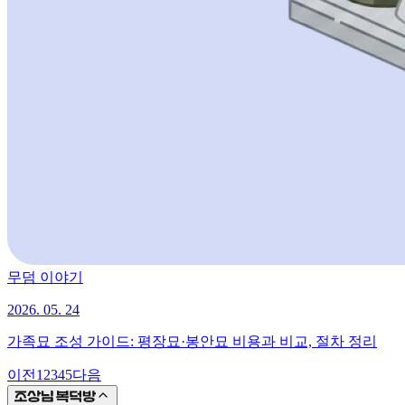
무덤 이야기
2026. 05. 24
가족묘 조성 가이드: 평장묘·봉안묘 비용과 비교, 절차 정리
이전
1
2
3
4
5
다음