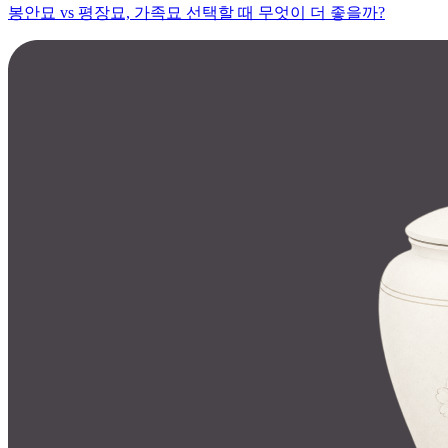
봉안묘 vs 평장묘, 가족묘 선택할 때 무엇이 더 좋을까?