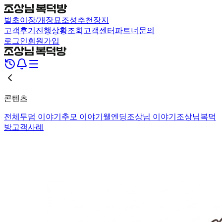
벌초
이장/개장
묘조성
추천장지
고객후기
진행상황조회
고객센터
파트너문의
로그인
회원가입
콘텐츠
전체
무덤 이야기
추모 이야기
웰엔딩
조상님 이야기
조상님복덕
방
고객사례