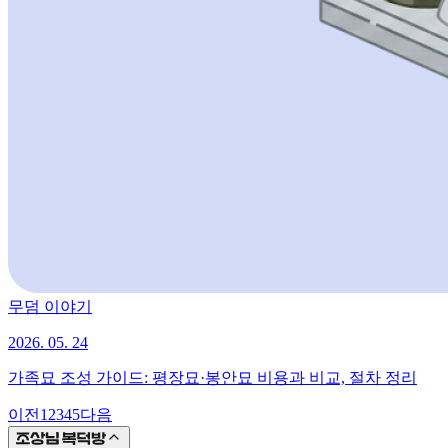
무덤 이야기
2026. 05. 24
가족묘 조성 가이드: 평장묘·봉안묘 비용과 비교, 절차 정리
이전
1
2
3
4
5
다음