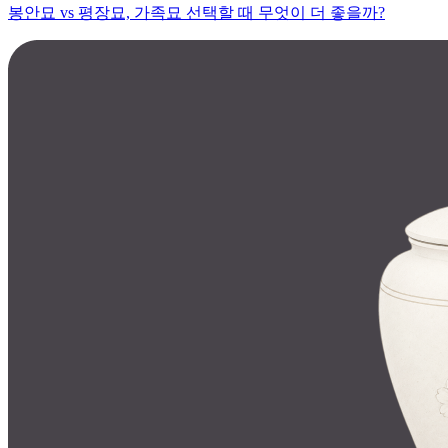
봉안묘 vs 평장묘, 가족묘 선택할 때 무엇이 더 좋을까?