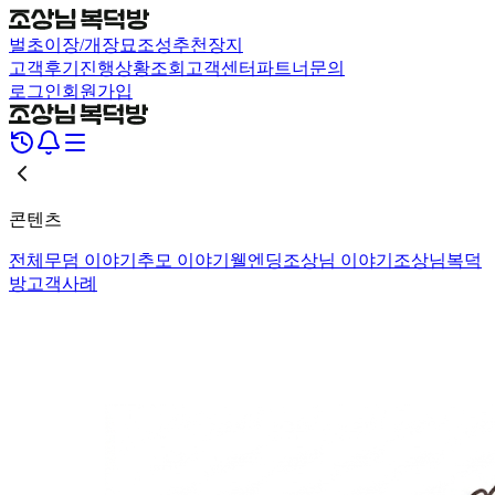
벌초
이장/개장
묘조성
추천장지
고객후기
진행상황조회
고객센터
파트너문의
로그인
회원가입
콘텐츠
전체
무덤 이야기
추모 이야기
웰엔딩
조상님 이야기
조상님복덕
방
고객사례