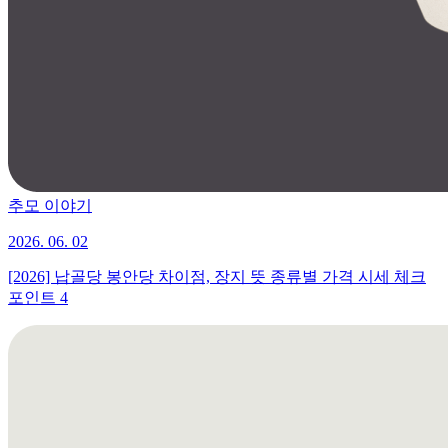
추모 이야기
2026. 06. 02
[2026] 납골당 봉안당 차이점, 장지 뜻 종류별 가격 시세 체크
포인트 4