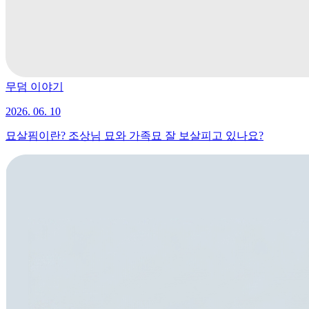
무덤 이야기
2026. 06. 10
묘살핌이란? 조상님 묘와 가족묘 잘 보살피고 있나요?