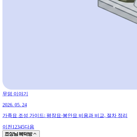
무덤 이야기
2026. 05. 24
가족묘 조성 가이드: 평장묘·봉안묘 비용과 비교, 절차 정리
이전
1
2
3
4
5
다음