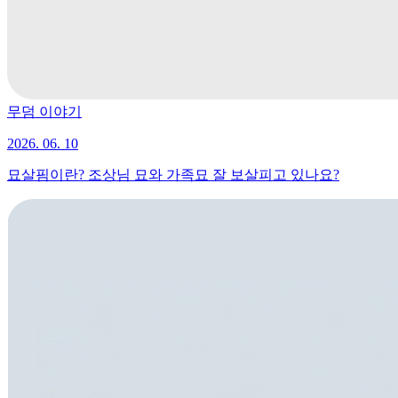
무덤 이야기
2026. 06. 10
묘살핌이란? 조상님 묘와 가족묘 잘 보살피고 있나요?