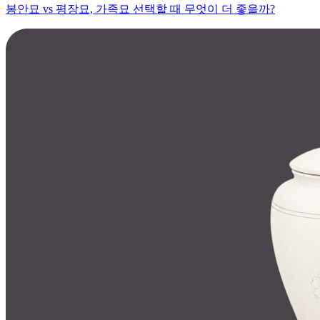
봉안묘 vs 평장묘, 가족묘 선택할 때 무엇이 더 좋을까?