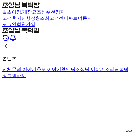
벌초
이장/개장
묘조성
추천장지
고객후기
진행상황조회
고객센터
파트너문의
로그인
회원가입
콘텐츠
전체
무덤 이야기
추모 이야기
웰엔딩
조상님 이야기
조상님복덕
방
고객사례