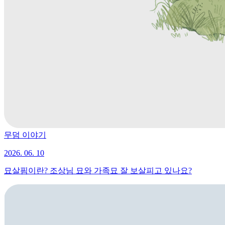
무덤 이야기
2026. 06. 10
묘살핌이란? 조상님 묘와 가족묘 잘 보살피고 있나요?