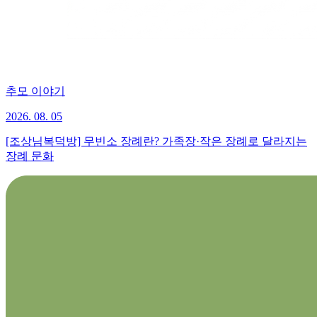
추모 이야기
2026. 08. 05
[조상님복덕방] 무빈소 장례란? 가족장·작은 장례로 달라지는
장례 문화