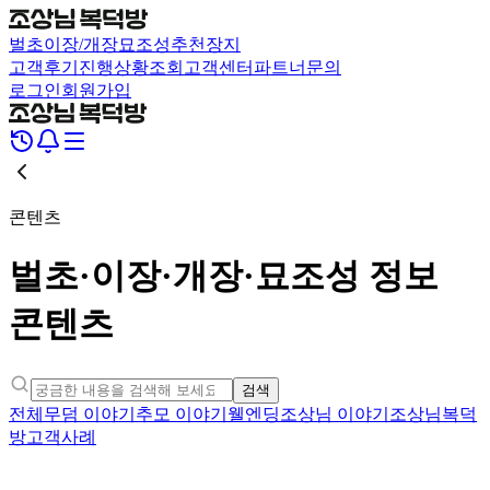
벌초
이장/개장
묘조성
추천장지
고객후기
진행상황조회
고객센터
파트너문의
로그인
회원가입
콘텐츠
벌초·이장·개장·묘조성 정보
콘텐츠
검색
전체
무덤 이야기
추모 이야기
웰엔딩
조상님 이야기
조상님복덕
방
고객사례