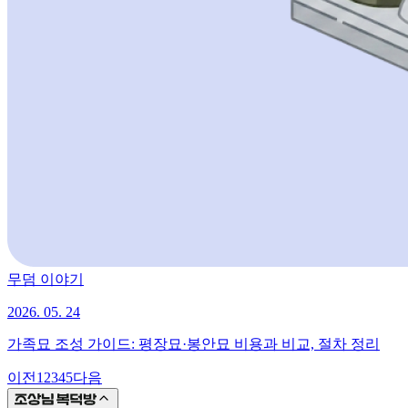
무덤 이야기
2026. 05. 24
가족묘 조성 가이드: 평장묘·봉안묘 비용과 비교, 절차 정리
이전
1
2
3
4
5
다음