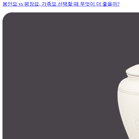
봉안묘 vs 평장묘, 가족묘 선택할 때 무엇이 더 좋을까?