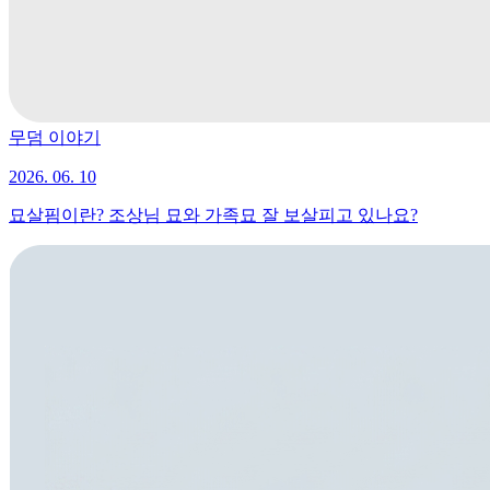
무덤 이야기
2026. 06. 10
묘살핌이란? 조상님 묘와 가족묘 잘 보살피고 있나요?