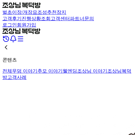
벌초
이장/개장
묘조성
추천장지
고객후기
진행상황조회
고객센터
파트너문의
로그인
회원가입
콘텐츠
전체
무덤 이야기
추모 이야기
웰엔딩
조상님 이야기
조상님복덕
방
고객사례