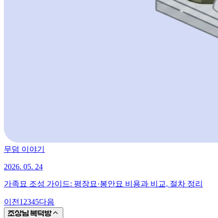
무덤 이야기
2026. 05. 24
가족묘 조성 가이드: 평장묘·봉안묘 비용과 비교, 절차 정리
이전
1
2
3
4
5
다음