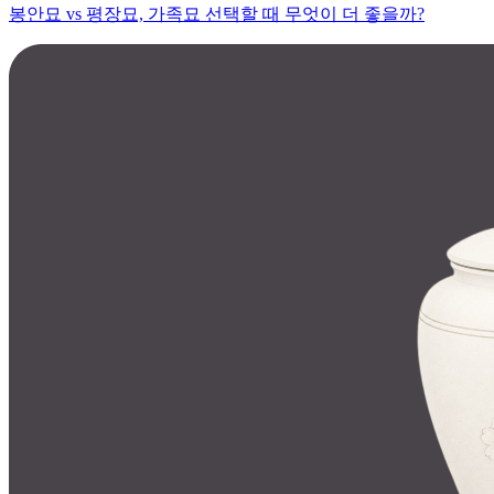
봉안묘 vs 평장묘, 가족묘 선택할 때 무엇이 더 좋을까?