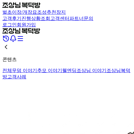
벌초
이장/개장
묘조성
추천장지
고객후기
진행상황조회
고객센터
파트너문의
로그인
회원가입
콘텐츠
전체
무덤 이야기
추모 이야기
웰엔딩
조상님 이야기
조상님복덕
방
고객사례