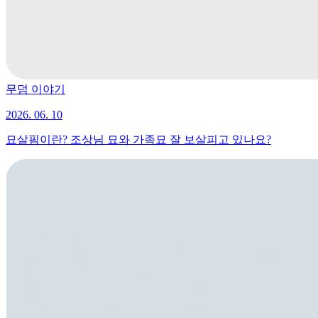
무덤 이야기
2026. 06. 10
묘살핌이란? 조상님 묘와 가족묘 잘 보살피고 있나요?